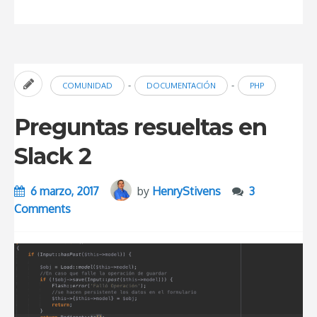
comportamientos
y
contenidos»
-
-
COMUNIDAD
DOCUMENTACIÓN
PHP
Preguntas resueltas en
Slack 2
6 marzo, 2017
by
HenryStivens
3
Comments