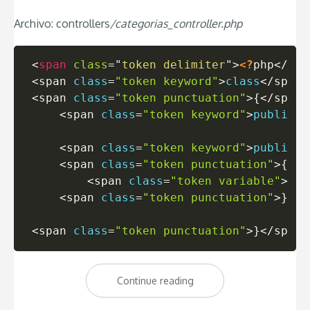
Archivo: controllers
/categorias_controller.php
<
span
class
=
"
token delimiter
"
>
<?
php
<
/
spa
<
span 
class
=
"token keyword"
>
class
<
/
span
>
<
span 
class
=
"token punctuation"
>
{
<
/
span
>
<
span 
class
=
"token keyword"
>
public
<
/
<
span 
class
=
"token keyword"
>
public
<
/
<
span 
class
=
"token punctuation"
>
{
<
/
s
<
span 
class
=
"token variable"
>
$th
<
span 
class
=
"token punctuation"
>
}
<
/
s
<
span 
class
=
"token punctuation"
>
}
<
/
span
>
«ScaffoldController:
Continue reading
Modificando