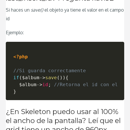
Si haces un
save()
el objeto ya tiene el valor en el campo
id
Ejemplo:
<?php
//Si guarda correctamente
if
(
$album
->
save
(
)
)
{
$album
->
id
;
//Retorna el id con el cua
}
¿En Skeleton puedo usar al 100%
el ancho de la pantalla? Leí que el
grid tiene un ancho de 960px