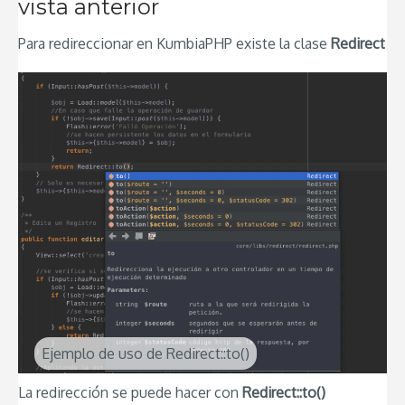
vista anterior
Para redireccionar en KumbiaPHP existe la clase
Redirect
Ejemplo de uso de Redirect::to()
La redirección se puede hacer con
Redirect::to()