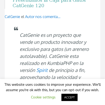
CatGenie
el
Autor nos comenta…
CatGenie es un proyecto que
vende un producto innovador y
exclusivo para gatos (un arenero
autolavable). CatGenie esta
realizado en KumbiaPHP en la
versión
Spirit
de principio a fin,
aprovechando la velocidad y
demás características del
This website uses cookies to improve your experience. We'll
assume you're ok with this, but you can opt-out if you wish.
framework que hacen que el
Cookie settings
desarrollo y el mantenimiento sea
ACCEPT