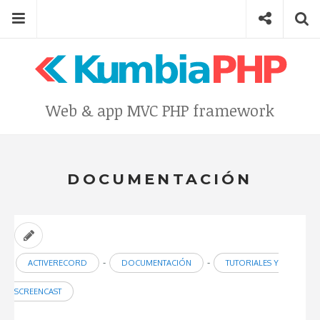
Skip
Menu
Social
Se
to
content
Search
for
then
press
Type your search keyword, and press enter to search
Web & app MVC PHP framework
enter
DOCUMENTACIÓN
-
-
ACTIVERECORD
DOCUMENTACIÓN
TUTORIALES Y
SCREENCAST