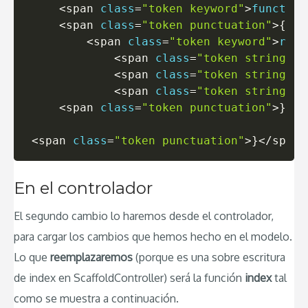
<
span 
class
=
"token keyword"
>
function
<
span 
class
=
"token punctuation"
>
{
<
/
s
<
span 
class
=
"token keyword"
>
retu
<
span 
class
=
"token string"
>
'
<
span 
class
=
"token string"
>
'
<
span 
class
=
"token string"
>
"
<
span 
class
=
"token punctuation"
>
}
<
/
s
<
span 
class
=
"token punctuation"
>
}
<
/
span
>
En el controlador
El segundo cambio lo haremos desde el controlador,
para cargar los cambios que hemos hecho en el modelo.
Lo que
reemplazaremos
(porque es una sobre escritura
de index en ScaffoldController) será la función
index
tal
como se muestra a continuación.