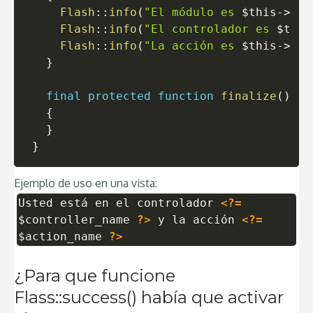
Flash
::
info
(
"El módulo es 
$this
->
mod
Flash
::
info
(
"El controlador es 
$this
Flash
::
info
(
"La acción es 
$this
->
act
}
final
protected
function
finalize
(
)
{
}
}
Ejemplo de uso en una vista:
Usted está en el controlador
<?=
$controller_name
?>
y la acción
<?=
$action_name
?>
¿Para que funcione
Flass::success() había que activar