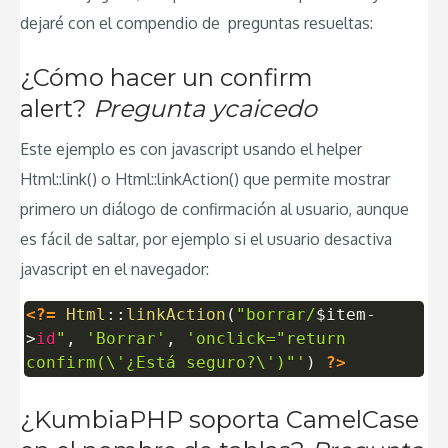
dejaré con el compendio de preguntas resueltas:
¿Cómo hacer un confirm
alert?
Pregunta ycaicedo
Este ejemplo es con javascript usando el helper
Html::link() o Html::linkAction() que permite mostrar
primero un diálogo de confirmación al usuario, aunque
es fácil de saltar, por ejemplo si el usuario desactiva
javascript en el navegador:
<?=
Html
::
linkAction
(
"borrar/
$item
-
>
id
"
,
'Borrar'
,
'onclick="return
confirm(\'¿Está seguro?\')"'
)
?>
¿KumbiaPHP soporta CamelCase