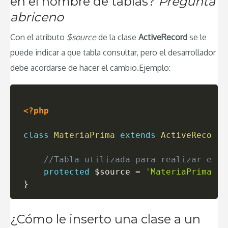
en el nombre de tablas?
Pregunta
abriceno
Con el atributo
$source
de la clase
ActiveRecord
se le
puede indicar a que tabla consultar, pero el desarrollador
debe acordarse de hacer el cambio.Ejemplo:
<?php
class
MateriaPrima
extends
ActiveRecord
//Tabla utilizada para realizar el m
protected
$source
=
'MateriaPrima'
;
}
¿Cómo le inserto una clase a un