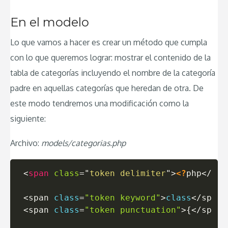
En el modelo
Lo que vamos a hacer es crear un método que cumpla
con lo que queremos lograr: mostrar el contenido de la
tabla de categorías incluyendo el nombre de la categoría
padre en aquellas categorías que heredan de otra. De
este modo tendremos una modificación como la
siguiente:
Archivo:
models/categorias.php
<
span
class
=
"
token delimiter
"
>
<?
php
<
/
spa
<
span 
class
=
"token keyword"
>
class
<
/
span
>
<
span 
class
=
"token punctuation"
>
{
<
/
span
>