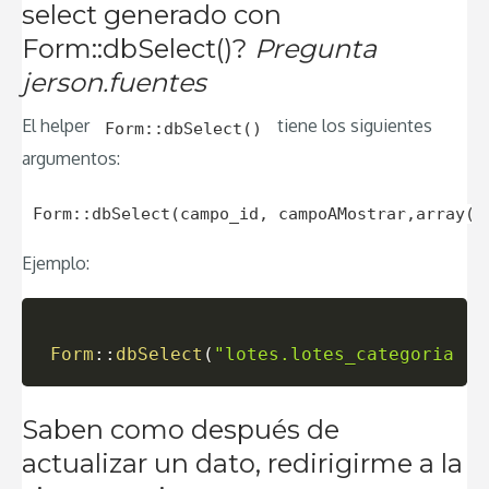
select generado con
Form::dbSelect()?
Pregunta
jerson.fuentes
El helper
tiene los siguientes
Form::dbSelect()
argumentos:
Form::dbSelect(campo_id, campoAMostrar,array(m
Ejemplo:
Form
::
dbSelect
(
"lotes.lotes_categorias_i
Saben como después de
actualizar un dato, redirigirme a la