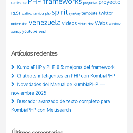
PHP frameworks
proyecto
conference
preguntas
spirit
twitter
REST
template
scaffold
servidor php
symfony
venezuela
videos
Webs
universidad
Virtua Host
windows
youtube
xampp
zend
Artículos recientes
KumbiaPHP y PHP 8.5: mejoras del framework
Chatbots inteligentes en PHP con KumbiaPHP
Novedades del Manual de KumbiaPHP —
noviembre 2025
Buscador avanzado de texto completo para
KumbiaPHP con Meilisearch