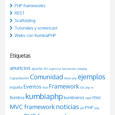
PHP frameworks
REST
Scaffolding
Tutoriales y screencast
Webs con KumbiaPHP
Etiquetas
anuncios
apache
API
argentina
bienvenida
cakephp
ejemplos
Comunidad
Capacitación
Editor php
Framework
Eventos
españa
flisol
IDE php
irc
kumbiaphp
mvc
Kumbia
kumbieros
mpdf
noticias
MVC framework
PHP
pdf
php