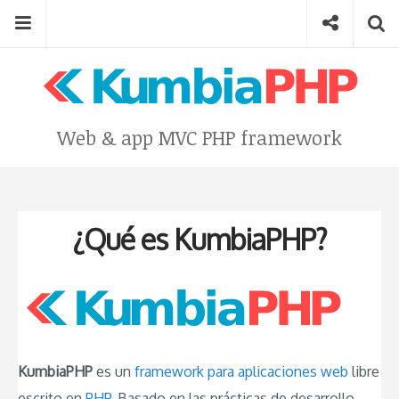
Skip
Menu
Social
Se
to
content
Search
for
then
press
Type your search keyword, and press enter to search
Web & app MVC PHP framework
enter
¿Qué es KumbiaPHP?
KumbiaPHP
es un
framework para aplicaciones web
libre
escrito en
PHP
. Basado en las prácticas de desarrollo