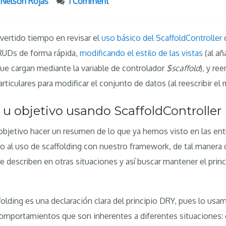
Nelson Rojas
1 Comment
vertido tiempo en revisar el
uso básico del ScaffoldController
RUDs de forma rápida,
modificando el estilo de las vistas
(al añ
que cargan mediante la variable de controlador
$scaffold
), y r
iculares para modificar el conjunto de datos (al reescribir e
u objetivo usando ScaffoldController
objetivo hacer un resumen de lo que ya hemos visto en las ent
do al uso de scaffolding con nuestro framework, de tal manera 
 describen en otras situaciones y así buscar mantener el prin
ffolding es una declaración clara del principio DRY, pues lo usa
comportamientos que son inherentes a diferentes situaciones: