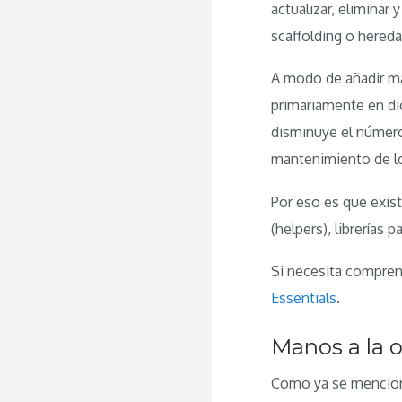
actualizar, eliminar
scaffolding o hereda
A modo de añadir má
primariamente en dic
disminuye el número 
mantenimiento de lo
Por eso es que exist
(helpers), librerías p
Si necesita compre
Essentials
.
Manos a la 
Como ya se mencionó