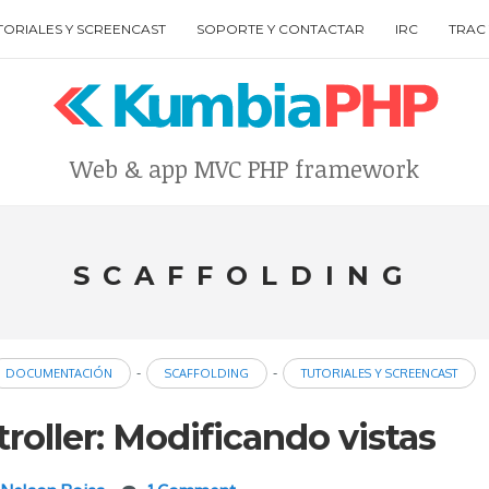
TORIALES Y SCREENCAST
SOPORTE Y CONTACTAR
IRC
TRAC 
Web & app MVC PHP framework
Type your search keyword, and press enter to search
SCAFFOLDING
-
-
DOCUMENTACIÓN
SCAFFOLDING
TUTORIALES Y SCREENCAST
roller: Modificando vistas