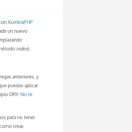
con
KumbiaPHP
adir un nuevo
eemplazando
l método
index
).
regas anteriores, y
que puedas aplicar
cipio DRY:
No te
mos para no tener
 como crear,