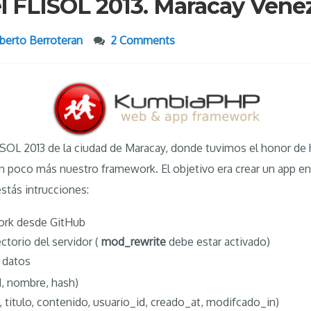
l FLISOL 2013. Maracay Venez
berto Berroteran
2 Comments
ISOL 2013 de la ciudad de Maracay, donde tuvimos el honor de 
un poco más nuestro framework. El objetivo era crear un app 
stás intrucciones:
work desde GitHub
ectorio del servidor (
mod_rewrite
debe estar activado)
e datos
d, nombre, hash)
, titulo, contenido, usuario_id, creado_at, modifcado_in)