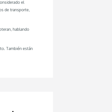
considerado el
os de transporte,
oteran, hablando
nto. También están