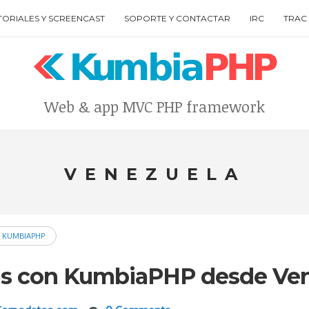
TORIALES Y SCREENCAST
SOPORTE Y CONTACTAR
IRC
TRAC 
Web & app MVC PHP framework
Type your search keyword, and press enter to search
VENEZUELA
 KUMBIAPHP
s con KumbiaPHP desde Ven