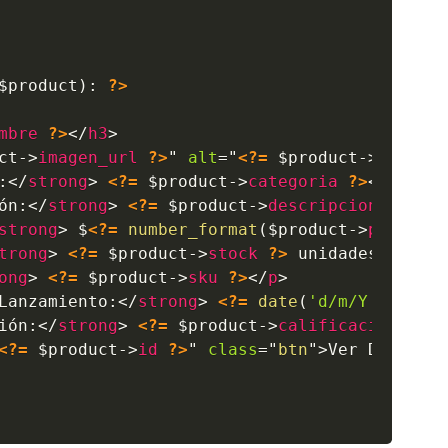
$product
)
:
?>
mbre
?>
</
h3
>
ct
->
imagen_url
?>
"
alt
=
"
<?=
$product
->
nombre
:
</
strong
>
<?=
$product
->
categoria
?>
</
p
>
ón:
</
strong
>
<?=
$product
->
descripcion
?>
</
p
strong
>
 $
<?=
number_format
(
$product
->
precio
,
trong
>
<?=
$product
->
stock
?>
 unidades dispo
ong
>
<?=
$product
->
sku
?>
</
p
>
Lanzamiento:
</
strong
>
<?=
date
(
'd/m/Y'
,
strt
ión:
</
strong
>
<?=
$product
->
calificacion
?>
 
<?=
$product
->
id
?>
"
class
=
"
btn
"
>
Ver Detalle