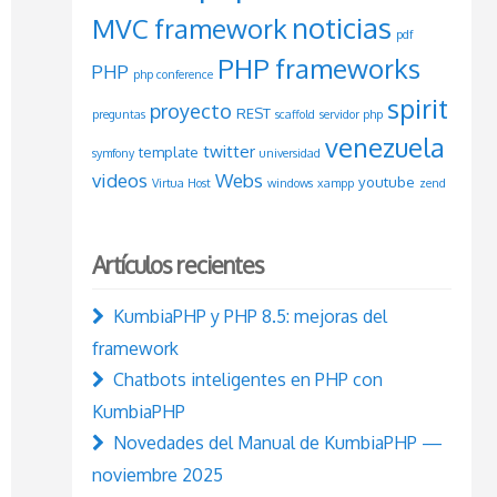
noticias
MVC framework
pdf
PHP frameworks
PHP
php conference
spirit
proyecto
REST
preguntas
scaffold
servidor php
venezuela
twitter
template
symfony
universidad
videos
Webs
youtube
Virtua Host
windows
xampp
zend
Artículos recientes
KumbiaPHP y PHP 8.5: mejoras del
framework
Chatbots inteligentes en PHP con
KumbiaPHP
Novedades del Manual de KumbiaPHP —
noviembre 2025