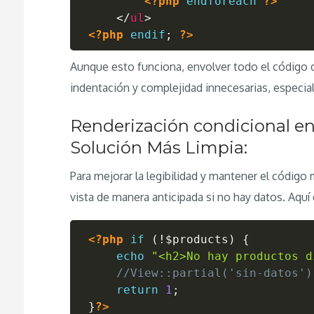
<?php
endforeach
?>
</
ul
>
<?php
endif
;
?>
Aunque esto funciona, envolver todo el código d
indentación y complejidad innecesarias, especi
Renderización condicional e
Solución Más Limpia:
Para mejorar la legibilidad y mantener el código
vista de manera anticipada si no hay datos. Aquí
<?php
if
(
!
$products
)
{
echo
"<h2>No hay productos d
//View::partial('sin-datos')
return
1
;
}
?>