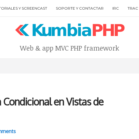
TORIALES Y SCREENCAST
SOPORTE Y CONTACTAR
IRC
TRAC 
Web & app MVC PHP framework
Type your search keyword, and press enter to search
 Condicional en Vistas de
mments