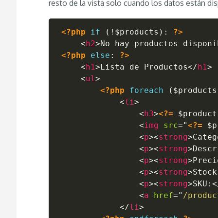
resto de la vista solo cuando los datos están dis
<?php
if
(
!
$products
)
:
?>
<
h2
>
No hay productos disponi
<?php
else
:
?>
<
h1
>
Lista de Productos
</
h1
>
<
ul
>
<?php
foreach
(
$products
<
li
>
<
h3
>
<?=
$product
<
img
src
=
"
<?=
$p
<
p
>
<
strong
>
Categ
<
p
>
<
strong
>
Descr
<
p
>
<
strong
>
Preci
<
p
>
<
strong
>
Stock
<
p
>
<
strong
>
SKU:
<
<
a
href
=
"
/produc
</
li
>