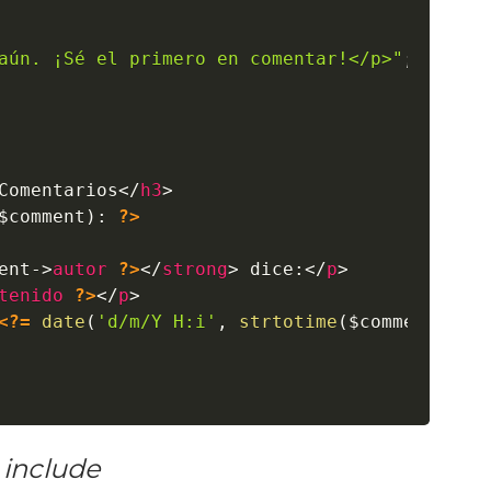
aún. ¡Sé el primero en comentar!</p>"
;
Comentarios
</
h3
>
$comment
)
:
?>
ent
->
autor
?>
</
strong
>
 dice:
</
p
>
tenido
?>
</
p
>
<?=
date
(
'd/m/Y H:i'
,
strtotime
(
$comment
->
fe
y
include