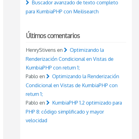
Buscador avanzado de texto completo
para KumbiaPHP con Meilisearch
Últimos comentarios
?>
"
/>
HenryStivens
en
Optimizando la
Renderización Condicional en Vistas de
>
KumbiaPHP con return 1;
2
)
?>
</
p
>
Pablo
en
Optimizando la Renderización
nibles
</
p
>
Condicional en Vistas de KumbiaPHP con
otime
(
$product
->
fecha_lanzamiento
)
)
?>
</
p
>
return 1;
estrellas
</
p
>
Pablo
en
KumbiaPHP 1.2 optimizado para
s
</
a
>
PHP 8: código simplificado y mayor
velocidad