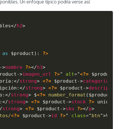
ponibles. Un enfoque típico podría verse así:
bles
</
h2
>
as
$product
)
:
?>
->
nombre
?>
</
h3
>
roduct
->
imagen_url
?>
"
alt
=
"
<?=
$product
->
no
oría:
</
strong
>
<?=
$product
->
categoria
?>
</
p
ipción:
</
strong
>
<?=
$product
->
descripcion
?
o:
</
strong
>
 $
<?=
number_format
(
$product
->
pre
:
</
strong
>
<?=
$product
->
stock
?>
 unidades d
/
strong
>
<?=
$product
->
sku
?>
</
p
>
tos/
<?=
$product
->
id
?>
"
class
=
"
btn
"
>
Ver Det