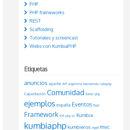
PHP
PHP frameworks
REST
Scaffolding
Tutoriales y screencast
Webs con KumbiaPHP
Etiquetas
mbre
?>
"
/>
anuncios
>
apache
API
argentina
bienvenida
cakephp
>
</
p
>
Comunidad
Capacitación
Editor php
cio
,
2
)
?>
</
p
>
ejemplos
isponibles
</
p
>
Eventos
españa
flisol
Framework
Kumbia
IDE php
irc
alles
</
a
>
kumbiaphp
mvc
kumbieros
mpdf