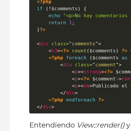
<?php
if
(
!
$comments
)
{
echo
"<p>No hay comentarios 
return
1
;
}
?>
<
div
class
=
"
comments
"
>
<
h3
>
<?=
count
(
$comments
)
?>
 
<?php
foreach
(
$comments
as
<
div
class
=
"
comment
"
>
<
p
>
<
strong
>
<?=
$comm
<
p
>
<?=
$comment
->
con
<
p
>
<
em
>
Publicado el 
</
div
>
<?php
endforeach
?>
</
div
>
Entendiendo
View::render()