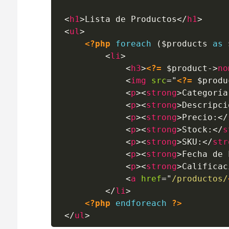
<
h1
>
Lista de Productos
</
h1
>
<
ul
>
<?php
foreach
(
$products
as
<
li
>
<
h3
>
<?=
$product
->
no
<
img
src
=
"
<?=
$produ
<
p
>
<
strong
>
Categoría
<
p
>
<
strong
>
Descripci
<
p
>
<
strong
>
Precio:
</
<
p
>
<
strong
>
Stock:
</
s
<
p
>
<
strong
>
SKU:
</
str
<
p
>
<
strong
>
Fecha de 
<
p
>
<
strong
>
Calificac
<
a
href
=
"
/productos/
</
li
>
<?php
endforeach
?>
</
ul
>