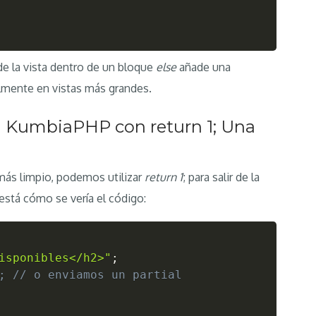
e la vista dentro de un bloque
else
añade una
almente en vistas más grandes.
n KumbiaPHP con return 1; Una
 más limpio, podemos utilizar
return 1
; para salir de la
 está cómo se vería el código:
isponibles</h2>"
;
; // o enviamos un partial