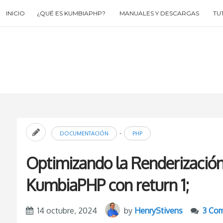
Skip
INICIO
¿QUÉ ES KUMBIAPHP?
MANUALES Y DESCARGAS
TU
to
content
Search
for
then
press
enter
-
DOCUMENTACIÓN
PHP
Optimizando la Renderización
KumbiaPHP con return 1;
14 octubre, 2024
by
HenryStivens
3 Co