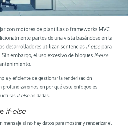
ajar con motores de plantillas o frameworks MVC
icionalmente partes de una vista basándose en la
os desarrolladores utilizan sentencias
if-else
para
ta. Sin embargo, el uso excesivo de bloques
if-else
mantenimiento.
pia y eficiente de gestionar la renderización
én profundizaremos en por qué este enfoque es
ructuras
if-else
anidadas.
de
if-else
 mensaje si no hay datos para mostrar y renderizar el