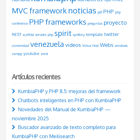
noticias
MVC framework
PHP
pdf
php
PHP frameworks
proyecto
conference
preguntas
spirit
twitter
REST
template
scaffold
servidor php
symfony
venezuela
videos
Webs
universidad
Virtua Host
windows
youtube
xampp
zend
Artículos recientes
KumbiaPHP y PHP 8.5: mejoras del framework
Chatbots inteligentes en PHP con KumbiaPHP
Novedades del Manual de KumbiaPHP —
noviembre 2025
Buscador avanzado de texto completo para
KumbiaPHP con Meilisearch