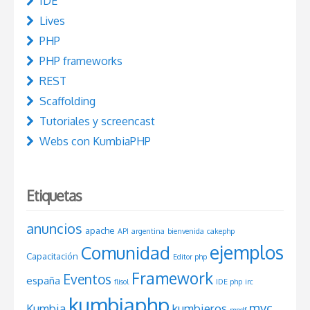
IDE
Lives
PHP
PHP frameworks
REST
Scaffolding
Tutoriales y screencast
Webs con KumbiaPHP
Etiquetas
anuncios
apache
API
argentina
bienvenida
cakephp
ejemplos
Comunidad
Capacitación
Editor php
Framework
Eventos
españa
flisol
IDE php
irc
kumbiaphp
mvc
Kumbia
kumbieros
mpdf