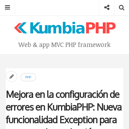
Skip
Menu
Social
Se
to
content
Search
for
then
press
Type your search keyword, and press enter to search
Web & app MVC PHP framework
enter
PHP
Mejora en la configuración de
errores en KumbiaPHP: Nueva
funcionalidad Exception para