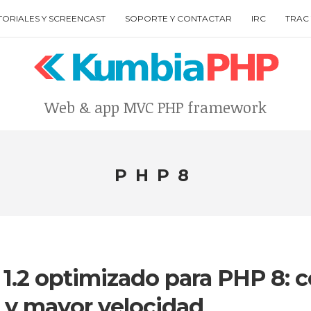
TORIALES Y SCREENCAST
SOPORTE Y CONTACTAR
IRC
TRAC 
Web & app MVC PHP framework
Type your search keyword, and press enter to search
PHP8
.2 optimizado para PHP 8: 
o y mayor velocidad