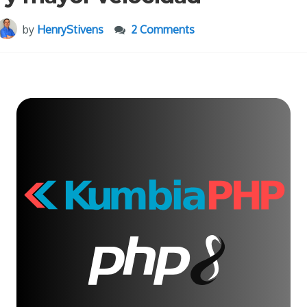
by
HenryStivens
2 Comments