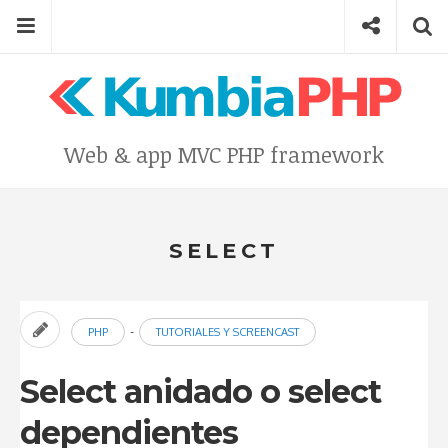
Skip
Menu
Social
Se
to
content
Search
for
then
press
Type your search keyword, and press enter to search
Web & app MVC PHP framework
enter
SELECT
-
PHP
TUTORIALES Y SCREENCAST
Select anidado o select
dependientes