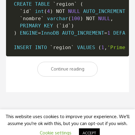
CREATE
TABLE
`
region
`
(
`
id
`
int
(
4
)
NOT
NULL
AUTO_INCREMENT
,
`
nombre
`
varchar
(
100
)
NOT
NULL
,
PRIMARY
KEY
(
`
id
`
)
)
ENGINE
=
InnoDB
AUTO_INCREMENT
=
1
DEFAULT
INSERT
INTO
`
region
`
VALUES
(
1
,
'Primera 
«Select
Continue reading
anidado
o
select
dependientes»
This website uses cookies to improve your experience. We'll
assume you're ok with this, but you can opt-out if you wish.
© Kumbia Team
Cookie settings
ACCEPT