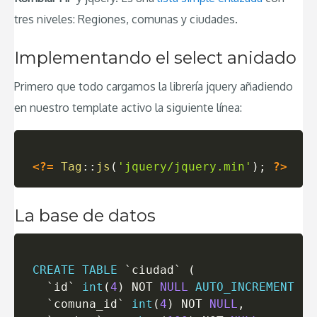
tres niveles: Regiones, comunas y ciudades.
Implementando el select anidado
Primero que todo cargamos la librería jquery añadiendo
en nuestro template activo la siguiente línea:
<?=
Tag
::
js
(
'jquery/jquery.min'
)
;
?>
La base de datos
CREATE
TABLE
`
ciudad
`
(
`
id
`
int
(
4
)
NOT
NULL
AUTO_INCREMENT
,
`
comuna_id
`
int
(
4
)
NOT
NULL
,