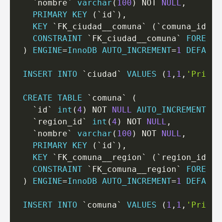
`
nombre
`
varchar
(
100
)
NOT
NULL
,
PRIMARY
KEY
(
`
id
`
)
,
KEY
`
FK_ciudad__comuna
`
(
`
comuna_id
`
)
,
CONSTRAINT
`
FK_ciudad__comuna
`
FOREIGN
)
ENGINE
=
InnoDB
AUTO_INCREMENT
=
1
DEFAULT
INSERT
INTO
`
ciudad
`
VALUES
(
1
,
1
,
'Primer
CREATE
TABLE
`
comuna
`
(
`
id
`
int
(
4
)
NOT
NULL
AUTO_INCREMENT
,
`
region_id
`
int
(
4
)
NOT
NULL
,
`
nombre
`
varchar
(
100
)
NOT
NULL
,
PRIMARY
KEY
(
`
id
`
)
,
KEY
`
FK_comuna__region
`
(
`
region_id
`
)
,
CONSTRAINT
`
FK_comuna__region
`
FOREIGN
)
ENGINE
=
InnoDB
AUTO_INCREMENT
=
1
DEFAULT
INSERT
INTO
`
comuna
`
VALUES
(
1
,
1
,
'Primer