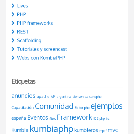
Lives
PHP
PHP frameworks
REST
Scaffolding
Tutoriales y screencast
Webs con KumbiaPHP
Etiquetas
anuncios
apache
API
argentina
bienvenida
cakephp
ejemplos
Comunidad
Capacitación
Editor php
Framework
Eventos
españa
flisol
IDE php
irc
kumbiaphp
mvc
Kumbia
kumbieros
mpdf