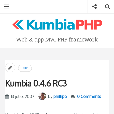
Skip
Menu
Social
Se
to
content
Search
for
then
press
Type your search keyword, and press enter to search
Web & app MVC PHP framework
enter
PHP
Kumbia 0.4.6 RC3
13 julio, 2007
by
phillipo
0 Comments