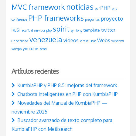
noticias
MVC framework
PHP
pdf
php
PHP frameworks
proyecto
conference
preguntas
spirit
twitter
REST
template
scaffold
servidor php
symfony
venezuela
videos
Webs
universidad
Virtua Host
windows
youtube
xampp
zend
Artículos recientes
KumbiaPHP y PHP 8.5: mejoras del framework
Chatbots inteligentes en PHP con KumbiaPHP
Novedades del Manual de KumbiaPHP —
noviembre 2025
Buscador avanzado de texto completo para
KumbiaPHP con Meilisearch