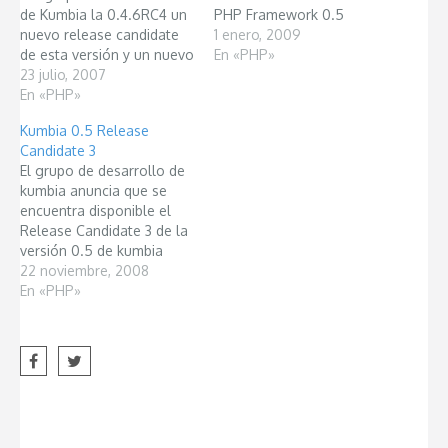
de Kumbia la 0.4.6RC4 un
PHP Framework 0.5
nuevo release candidate
Release Stable!.
1 enero, 2009
de esta versión y un nuevo
INFORMACIÓN DEL
En «PHP»
y mejorado libro de
23 julio, 2007
LANZAMIENTO Kumbia
Kumbia en muchos
En «PHP»
PHP Framework 0.5
sentidos. Recomiendo a
Release Stable (revision
Kumbia 0.5 Release
todos bajar esta versión
739). Released on 2009-
Candidate 3
que corrige muchos
01-01. NUEVAS
El grupo de desarrollo de
problemas y la el libro que
CARACTERÍSTICAS
kumbia anuncia que se
ha mejorado en…
Mejoras en el Route
encuentra disponible el
Mejoras en el Dispatcher
Release Candidate 3 de la
Actualización de las…
versión 0.5 de kumbia
PHP Framework, en esta
22 noviembre, 2008
RC se han arreglado los
En «PHP»
errores que han sido
reportados por la
comunidad del framework.
La invitación es a realizar
la descarga del framework
y…