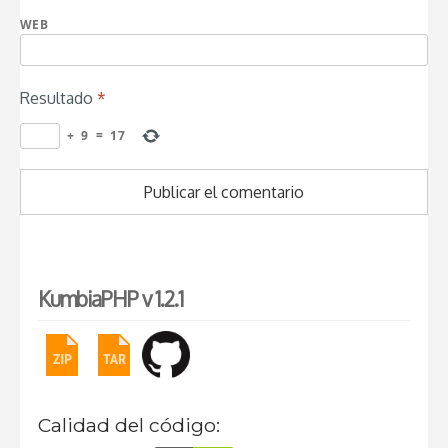
WEB
Resultado
*
+
9
=
17
KumbiaPHP v 1.2.1
Calidad del código: