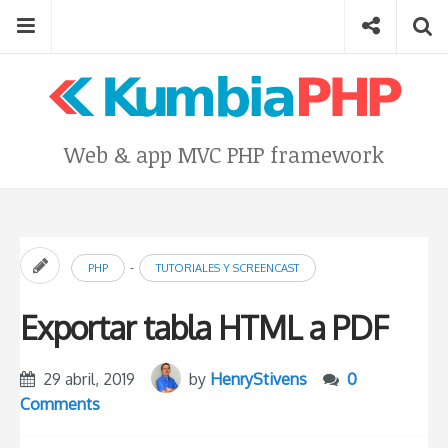
Skip
Menu
Social
Se
to
content
Search
for
then
press
Type your search keyword, and press enter to search
Web & app MVC PHP framework
enter
-
PHP
TUTORIALES Y SCREENCAST
Exportar tabla HTML a PDF
29 abril, 2019
by
HenryStivens
0
Comments