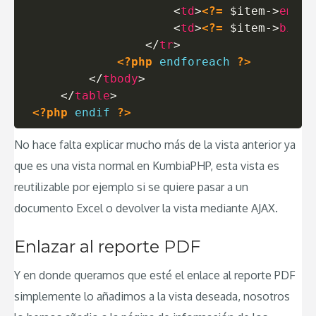
<
td
>
<?=
$item
->
email
<
td
>
<?=
$item
->
birth
</
tr
>
<?php
endforeach
?>
</
tbody
>
</
table
>
<?php
endif
?>
No hace falta explicar mucho más de la vista anterior ya
que es una vista normal en KumbiaPHP, esta vista es
reutilizable por ejemplo si se quiere pasar a un
documento Excel o devolver la vista mediante AJAX.
Enlazar al reporte PDF
Y en donde queramos que esté el enlace al reporte PDF
simplemente lo añadimos a la vista deseada, nosotros