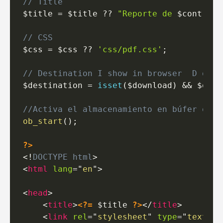
// Title
$title
=
$title
??
"Reporte de 
$controll
// CSS
$css
=
$css
??
'css/pdf.css'
;
// Destination I show in browser  D down
$destination
=
isset
(
$download
)
&&
$down
//Activa el almacenamiento en búfer de l
ob_start
(
)
;
?>
<!
DOCTYPE
html
>
<
html
lang
=
"
en
"
>
<
head
>
<
title
>
<?=
$title
?>
</
title
>
<
link
rel
=
"
stylesheet
"
type
=
"
text/cs