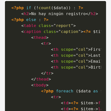
<?php
if
(
!
count
(
$data
)
)
:
?>
<
h2
>
No hay ningún registro
</
h2
>
<?php
else
:
?>
<
table
class
=
"
report
"
>
<
caption
class
=
"
caption
"
>
<?=
$title
<
thead
>
<
tr
>
<
th
scope
=
"
col
"
>
First Na
<
th
scope
=
"
col
"
>
Last Nam
<
th
scope
=
"
col
"
>
Email
</
t
<
th
scope
=
"
col
"
>
Birthdat
</
tr
>
</
thead
>
<
tbody
>
<?php
foreach
(
$data
as
$ite
<
tr
>
<
td
>
<?=
$item
->
first
<
td
>
<?=
$item
->
last_