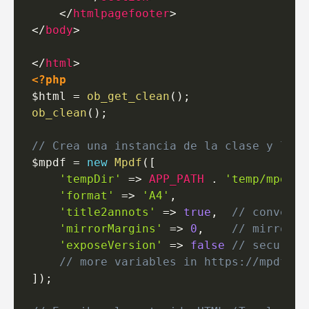
</
htmlpagefooter
>
</
body
>
</
html
>
<?php
$html
=
ob_get_clean
(
)
;
ob_clean
(
)
;
// Crea una instancia de la clase y le p
$mpdf
=
new
Mpdf
(
[
'tempDir'
=>
APP_PATH
.
'temp/mpdf'
,
'format'
=>
'A4'
,
'title2annots'
=>
true
,
// convert 
'mirrorMargins'
=>
0
,
// mirror t
'exposeVersion'
=>
false
// security
// more variables in https://mpdf.gi
]
)
;