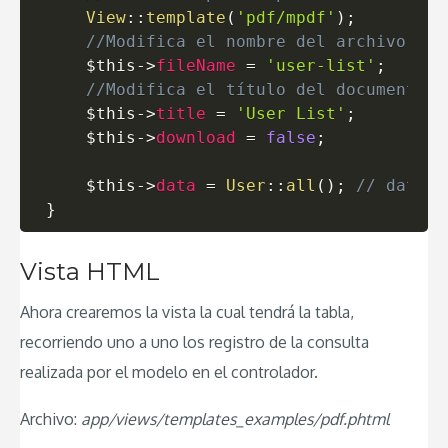
View
::
template
(
'pdf/mpdf'
)
;
//Modifica el nombre del archivo a d
$this
->
fileName
=
'user-list'
;
//Modifica el título del documento P
$this
->
title
=
'User List'
;
$this
->
download
=
false
;
$this
->
data
=
User
::
all
(
)
;
// data t
}
Vista HTML
Ahora crearemos la vista la cual tendrá la tabla,
recorriendo uno a uno los registro de la consulta
realizada por el modelo en el controlador.
Archivo:
app/views/templates_examples/pdf.phtml