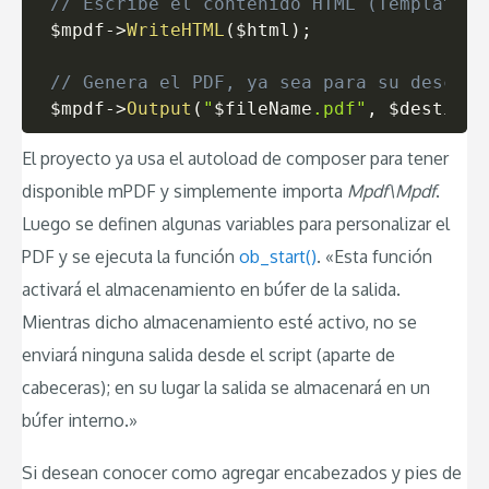
// Escribe el contenido HTML (Template +
$mpdf
->
WriteHTML
(
$html
)
;
// Genera el PDF, ya sea para su descarg
$mpdf
->
Output
(
"
$fileName
.pdf"
,
$destinat
El proyecto ya usa el autoload de composer para tener
disponible mPDF y simplemente importa
Mpdf\Mpdf
.
Luego se definen algunas variables para personalizar el
PDF y se ejecuta la función
ob_start()
. «Esta función
activará el almacenamiento en búfer de la salida.
Mientras dicho almacenamiento esté activo, no se
enviará ninguna salida desde el script (aparte de
cabeceras); en su lugar la salida se almacenará en un
búfer interno.»
Si desean conocer como agregar encabezados y pies de