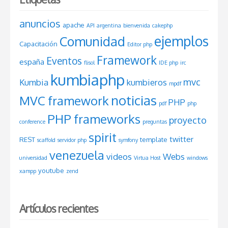
anuncios
apache
API
argentina
bienvenida
cakephp
ejemplos
Comunidad
Capacitación
Editor php
Framework
Eventos
españa
flisol
IDE php
irc
kumbiaphp
mvc
Kumbia
kumbieros
mpdf
noticias
MVC framework
PHP
pdf
php
PHP frameworks
proyecto
conference
preguntas
spirit
twitter
REST
template
scaffold
servidor php
symfony
venezuela
videos
Webs
universidad
Virtua Host
windows
youtube
xampp
zend
Artículos recientes