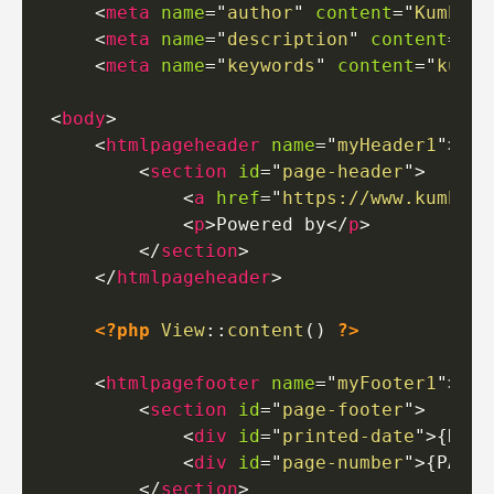
<
meta
name
=
"
author
"
content
=
"
KumbiaP
<
meta
name
=
"
description
"
content
=
"
PD
<
meta
name
=
"
keywords
"
content
=
"
kumbi
<
body
>
<
htmlpageheader
name
=
"
myHeader1
"
>
<
section
id
=
"
page-header
"
>
<
a
href
=
"
https://www.kumbiap
<
p
>
Powered by
</
p
>
</
section
>
</
htmlpageheader
>
<?php
View
::
content
(
)
?>
<
htmlpagefooter
name
=
"
myFooter1
"
>
<
section
id
=
"
page-footer
"
>
<
div
id
=
"
printed-date
"
>
{DATE
<
div
id
=
"
page-number
"
>
{PAGEN
</
section
>