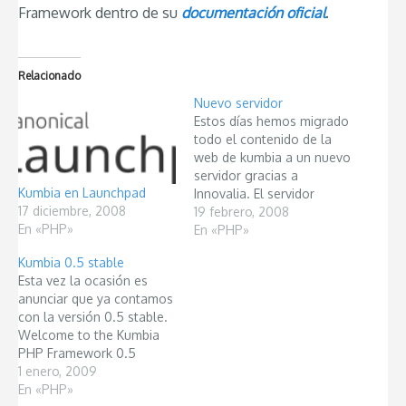
Framework dentro de su
documentación oficial
.
Relacionado
Nuevo servidor
Estos días hemos migrado
todo el contenido de la
web de kumbia a un nuevo
servidor gracias a
Kumbia en Launchpad
Innovalia. El servidor
17 diciembre, 2008
cuenta con php5, con lo
19 febrero, 2008
En «PHP»
cual se intentará en un
En «PHP»
futuro crear una web
Kumbia 0.5 stable
donde los diferentes
Esta vez la ocasión es
apartados estén
anunciar que ya contamos
integrados bajo una
con la versión 0.5 stable.
misma estética y todo ello
Welcome to the Kumbia
realizado con…
PHP Framework 0.5
Release Stable!.
1 enero, 2009
INFORMACIÓN DEL
En «PHP»