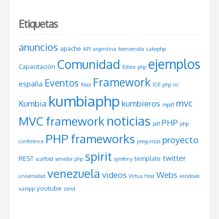
Etiquetas
anuncios
apache
API
argentina
bienvenida
cakephp
ejemplos
Comunidad
Capacitación
Editor php
Framework
Eventos
españa
flisol
IDE php
irc
kumbiaphp
mvc
Kumbia
kumbieros
mpdf
noticias
MVC framework
PHP
pdf
php
PHP frameworks
proyecto
conference
preguntas
spirit
twitter
REST
template
scaffold
servidor php
symfony
venezuela
videos
Webs
universidad
Virtua Host
windows
youtube
xampp
zend