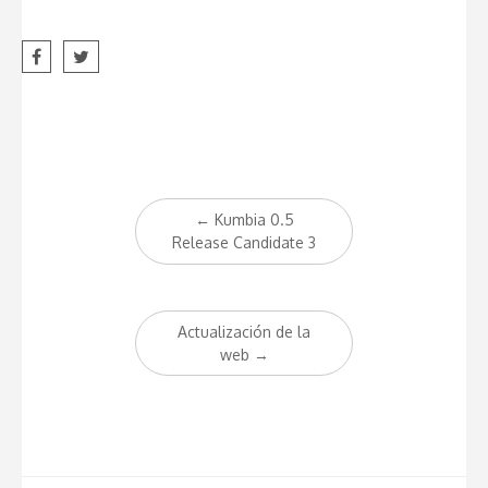
LANZAMIENTO Kumbia
PHP Framework 0.5
Release Stable (revision
739). Released on 2009-
01-01. NUEVAS
CARACTERÍSTICAS
Mejoras en el Route
Mejoras en el Dispatcher
Actualización de las…
Post
←
Kumbia 0.5
navigation
Release Candidate 3
Actualización de la
web
→