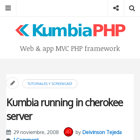
Skip
Menu
Social
Se
to
content
Search
for
then
press
Type your search keyword, and press enter to search
Web & app MVC PHP framework
enter
TUTORIALES Y SCREENCAST
Kumbia running in cherokee
server
29 noviembre, 2008
by
Deivinson Tejeda