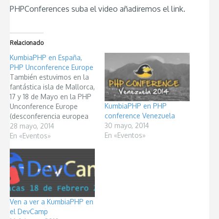
PHPConferences suba el video añadiremos el link.
Relacionado
KumbiaPHP en España,
PHP Unconference Europe
También estuvimos en la
fantástica isla de Mallorca,
17 y 18 de Mayo en la PHP
KumbiaPHP en PHP
Unconference Europe
conference Venezuela
(desconferencia europea
30 mayo, 2014
de PHP). Si nos sigues en
28 mayo, 2014
En «Eventos»
Twitter @KumbiaPHP, te
En «Eventos»
será más fácil saber los
próximos eventos de
KumbiaPHP. Opening
session has started. There
are even more contribs
today. This is…
Ven a ver a KumbiaPHP en
el DevCamp