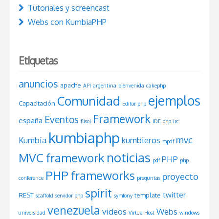
Tutoriales y screencast
Webs con KumbiaPHP
Etiquetas
anuncios
apache
API
argentina
bienvenida
cakephp
ejemplos
Comunidad
Capacitación
Editor php
Framework
Eventos
españa
flisol
IDE php
irc
kumbiaphp
mvc
Kumbia
kumbieros
mpdf
noticias
MVC framework
PHP
pdf
php
PHP frameworks
proyecto
conference
preguntas
spirit
twitter
REST
template
scaffold
servidor php
symfony
venezuela
videos
Webs
universidad
Virtua Host
windows