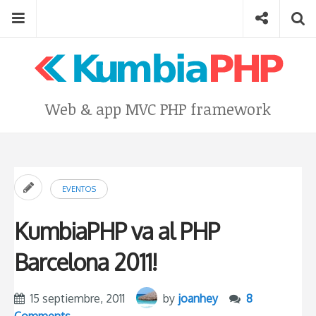
Skip
Menu
Social
Se
to
content
Search
for
then
press
Type your search keyword, and press enter to search
Web & app MVC PHP framework
enter
EVENTOS
KumbiaPHP va al PHP
Barcelona 2011!
15 septiembre, 2011
by
joanhey
8