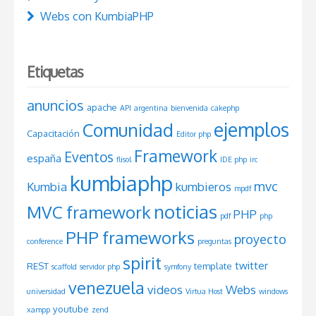
Webs con KumbiaPHP
Etiquetas
anuncios
apache
API
argentina
bienvenida
cakephp
ejemplos
Comunidad
Capacitación
Editor php
Framework
Eventos
españa
flisol
IDE php
irc
kumbiaphp
mvc
Kumbia
kumbieros
mpdf
noticias
MVC framework
PHP
pdf
php
PHP frameworks
proyecto
conference
preguntas
spirit
twitter
REST
template
scaffold
servidor php
symfony
venezuela
videos
Webs
universidad
Virtua Host
windows
youtube
xampp
zend