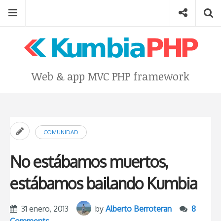
Skip
Menu
Social
Se
to
content
Search
for
then
press
Type your search keyword, and press enter to search
Web & app MVC PHP framework
enter
COMUNIDAD
No estábamos muertos,
estábamos bailando Kumbia
31 enero, 2013
by
Alberto Berroteran
8