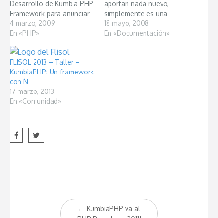
Desarrollo de Kumbia PHP
aportan nada nuevo,
Framework para anunciar
simplemente es una
varios avances que hemos
4 marzo, 2009
reorganización de
18 mayo, 2008
considerado importante
En «PHP»
contenidos. PROLOGO [
En «Documentación»
comunicar a ustedes de
Acceder ] Sobre este libro
manera que todos nos
Sobre kumbia Sobre la
veamos involucrado y
FLISOL 2013 – Taller –
comunidad
seamos una verdadera
KumbiaPHP: Un framework
Agradecimientos
comunidad. El primer
con Ñ
especiales PARTE 1.
cambio viene dado por la
17 marzo, 2013
CONOCIENDO KUMBIA
maduración del
En «Comunidad»
Capítulo 1. Introducción a
framework…
Kumbia - [ Acceder ] Qué
es kumbia? Por qué…
Post
←
KumbiaPHP va al