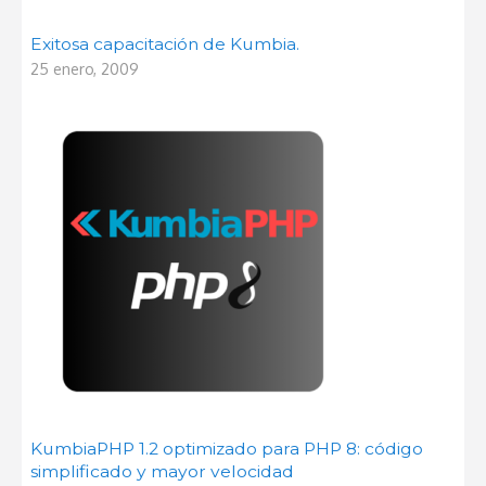
Exitosa capacitación de Kumbia.
25 enero, 2009
KumbiaPHP 1.2 optimizado para PHP 8: código
simplificado y mayor velocidad