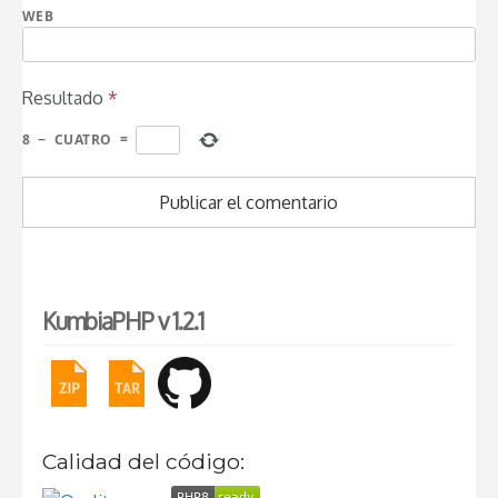
WEB
Resultado
*
8
−
CUATRO
=
KumbiaPHP v 1.2.1
Calidad del código: