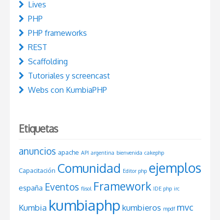
Lives
PHP
PHP frameworks
REST
Scaffolding
Tutoriales y screencast
Webs con KumbiaPHP
Etiquetas
anuncios
apache
API
argentina
bienvenida
cakephp
ejemplos
Comunidad
Capacitación
Editor php
Framework
Eventos
españa
flisol
IDE php
irc
kumbiaphp
mvc
Kumbia
kumbieros
mpdf