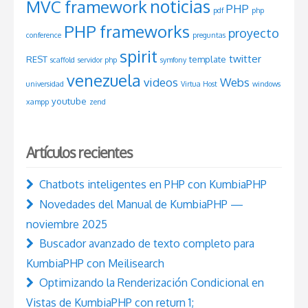
noticias
MVC framework
PHP
pdf
php
PHP frameworks
proyecto
conference
preguntas
spirit
twitter
REST
template
scaffold
servidor php
symfony
venezuela
videos
Webs
universidad
Virtua Host
windows
youtube
xampp
zend
Artículos recientes
Chatbots inteligentes en PHP con KumbiaPHP
Novedades del Manual de KumbiaPHP —
noviembre 2025
Buscador avanzado de texto completo para
KumbiaPHP con Meilisearch
Optimizando la Renderización Condicional en
Vistas de KumbiaPHP con return 1;