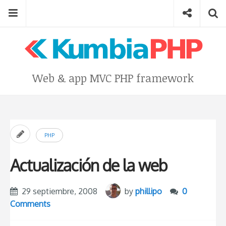
Skip
Menu
Social
Se
to
content
Search
for
then
press
Type your search keyword, and press enter to search
Web & app MVC PHP framework
enter
PHP
Actualización de la web
29 septiembre, 2008
by
phillipo
0
Comments