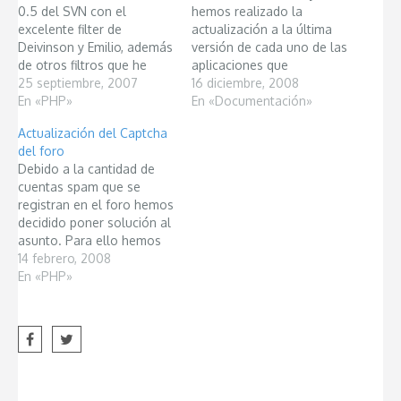
0.5 del SVN con el
hemos realizado la
excelente filter de
actualización a la última
Deivinson y Emilio, además
versión de cada uno de las
de otros filtros que he
aplicaciones que
agregado. También he
25 septiembre, 2007
gestionan el blog y el
16 diciembre, 2008
implementado un sistema
En «PHP»
foro. A parte de esto, para
En «Documentación»
de plugins para
mejorar la documentación,
Actualización del Captcha
controladores, esto es
hemos activado una wiki a
del foro
una gran mejora ya que
través de la cual
Debido a la cantidad de
permitirá que se pueda
esperamos que la gente
cuentas spam que se
extender el framework sin
colabore y arranquemos…
registran en el foro hemos
necesidad de cambiar su…
decidido poner solución al
asunto. Para ello hemos
modificado ciertas partes
14 febrero, 2008
del formulario de registro
En «PHP»
del foro para que sea más
difícil para los robots
spam crear cuentas. Si
alguien tiene alguna
dificultad para registrarse,
puede…