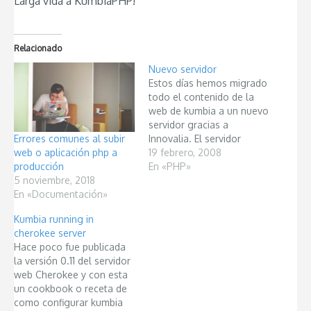
Larga vida a KumbiaPHP!
Relacionado
Nuevo servidor
Estos días hemos migrado
todo el contenido de la
web de kumbia a un nuevo
servidor gracias a
Errores comunes al subir
Innovalia. El servidor
web o aplicación php a
cuenta con php5, con lo
19 febrero, 2008
producción
cual se intentará en un
En «PHP»
5 noviembre, 2018
futuro crear una web
En «Documentación»
donde los diferentes
apartados estén
Kumbia running in
integrados bajo una
cherokee server
misma estética y todo ello
Hace poco fue publicada
realizado con…
la versión 0.11 del servidor
web Cherokee y con esta
un cookbook o receta de
como configurar kumbia