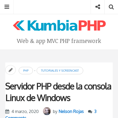
Skip
Menu
Social
Se
to
content
Search
for
then
press
Type your search keyword, and press enter to search
Web & app MVC PHP framework
enter
-
PHP
TUTORIALES Y SCREENCAST
Servidor PHP desde la consola
Linux de Windows
4 marzo, 2020
by
Nelson Rojas
3