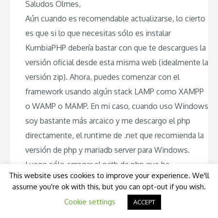
Saludos Olmes,
Aún cuando es recomendable actualizarse, lo cierto
es que si lo que necesitas sólo es instalar
KumbiaPHP debería bastar con que te descargues la
versión oficial desde esta misma web (idealmente la
versión zip). Ahora, puedes comenzar con el
framework usando algún stack LAMP como XAMPP
o WAMP o MAMP. En mi caso, cuando uso Windows
soy bastante más arcaico y me descargo el php
directamente, el runtime de .net que recomienda la
versión de php y mariadb server para Windows.
Luego sólo agregar el path de php que he
This website uses cookies to improve your experience. We'll
descomprimido normalmente en c:\php y listo. Si
assume you're ok with this, but you can opt-out if you wish.
vas por consola sólo basta ejecutar php -S
Cookie settings
ACCEPT
localhost:XXXX desde la carpeta public del proyecto